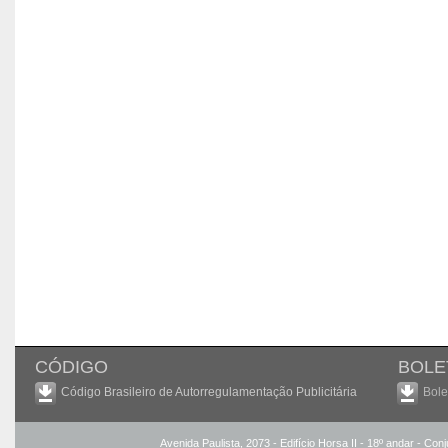
CÓDIGO
BOLE
Código Brasileiro de Autorregulamentação Publicitária
Bole
Avenida Paulista, 2073 - Edifício Horsa II - 18º andar - Co