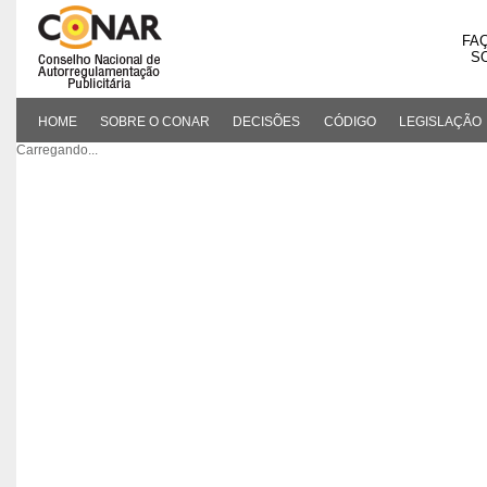
FA
S
HOME
SOBRE O CONAR
DECISÕES
CÓDIGO
LEGISLAÇÃO
Carregando...